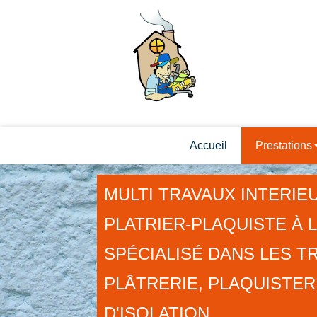
Accueil
Prestations
MULTI TRAVAUX INTERIE
PLATRIER-PLAQUISTE À 
SPÉCIALISÉ DANS LES T
PLÂTRERIE, PLAQUISTER
D'ISOLATION