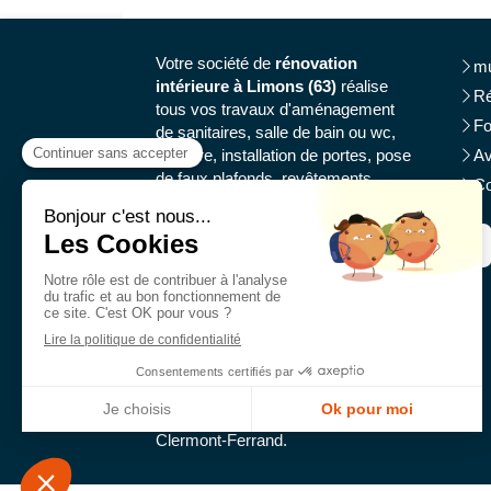
Votre société de
rénovation
mu
intérieure à Limons (63)
réalise
Ré
tous vos travaux d'aménagement
Fo
de sanitaires, salle de bain ou wc,
peinture, installation de portes, pose
Av
de faux plafonds, revêtements
Co
intérieurs, aménagement de
cuisine, revêtements muraux,
isolation intérieure, plâtrerie
plaquisterie, pose de parquets,
installation de fenêtres, petits
travaux en électricité.
multi travaux interieur
intervient
autour de Thiers, Vichy, Cusset,
Pont-du-Château, Riom, Gerzat,
Cournon-d'Auvergne ou encore
Clermont-Ferrand.