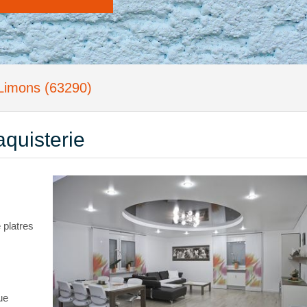
à Limons (63290)
aquisterie
 platres
ue