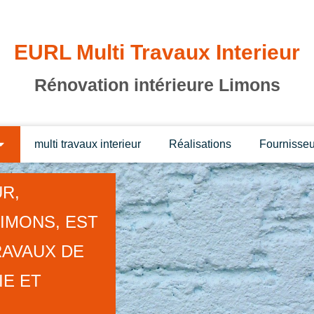
EURL Multi Travaux Interieur
Rénovation intérieure Limons
multi travaux interieur
Réalisations
Fournisseu
UR,
LIMONS, EST
RAVAUX DE
IE ET