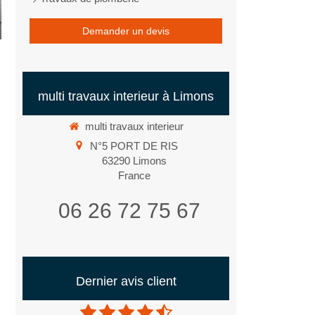
Demander un devis
multi travaux interieur à Limons
multi travaux interieur
N°5 PORT DE RIS
63290
Limons
France
06 26 72 75 67
Dernier avis client