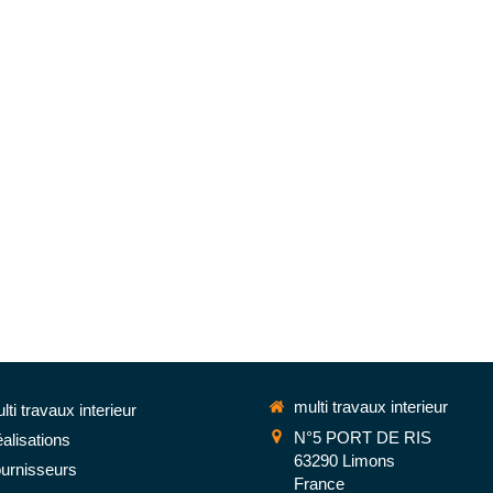
multi travaux interieur
lti travaux interieur
N°5 PORT DE RIS
alisations
63290
Limons
urnisseurs
France