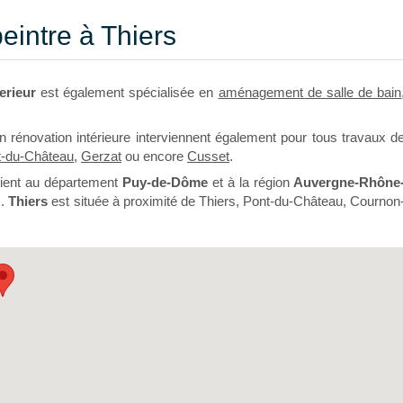
peintre à Thiers
erieur
est également spécialisée en
aménagement de salle de bain
en rénovation intérieure interviennent également pour tous travaux d
t-du-Château
,
Gerzat
ou encore
Cusset
.
tient au département
Puy-de-Dôme
et à la région
Auvergne-Rhône
s.
Thiers
est située à proximité de Thiers, Pont-du-Château, Cournon